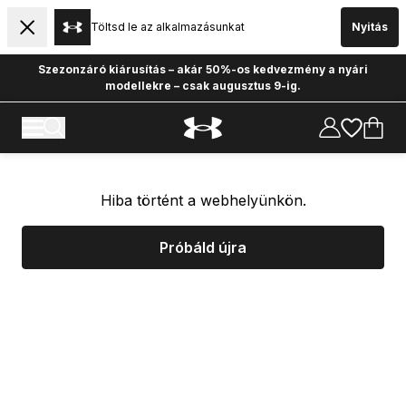
Töltsd le az alkalmazásunkat
Nyitás
Szezonzáró kiárusítás – akár 50%-os kedvezmény a nyári
modellekre – csak augusztus 9-ig.
Hiba történt a webhelyünkön.
Próbáld újra