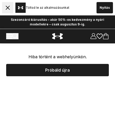
Töltsd le az alkalmazásunkat
Nyitás
Szezonzáró kiárusítás – akár 50%-os kedvezmény a nyári
modellekre – csak augusztus 9-ig.
Hiba történt a webhelyünkön.
Próbáld újra