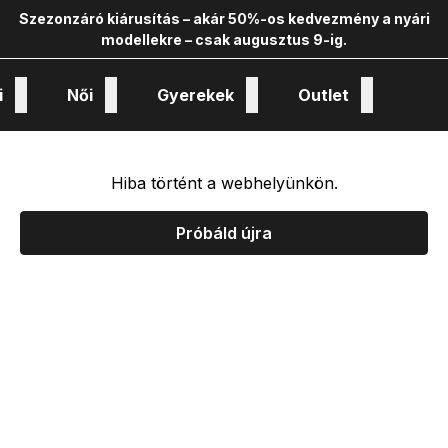
Szezonzáró kiárusítás – akár 50%-os kedvezmény a nyári
modellekre – csak augusztus 9-ig.
i
Női
Gyerekek
Outlet
nológiák és kollekciók
Hiba történt a webhelyünkön.
Próbáld újra