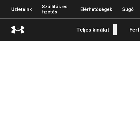
Szállítás és
Üzleteink
Elérhetőségek
Súgó
fizetés
Teljes kínálat
Férf
Tech