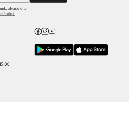
unk, olvasd el a
tételeit.
15:00