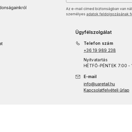
jdonságainkról
Az e-mail címed biztonságban van nál
személyes
adatok feldolgozásának fel
Ügyfélszolgálat
Telefon szám
at
+36 19 989 238
Nyitvatartás
HÉTFŐ
-
PÉNTEK
7:00 - 
E-mail
info@uaretail.hu
Kapcsolatfelvételi űrlap