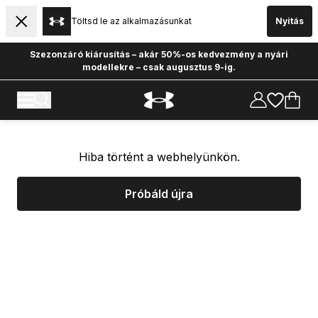
Töltsd le az alkalmazásunkat
Nyitás
Szezonzáró kiárusítás – akár 50%-os kedvezmény a nyári
modellekre – csak augusztus 9-ig.
Hiba történt a webhelyünkön.
Próbáld újra