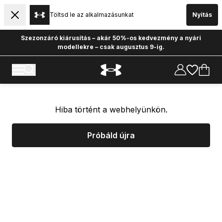
Töltsd le az alkalmazásunkat
Nyitás
Szezonzáró kiárusítás – akár 50%-os kedvezmény a nyári
modellekre – csak augusztus 9-ig.
Hiba történt a webhelyünkön.
Próbáld újra