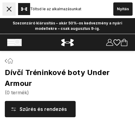
Töltsd le az alkalmazásunkat
Nyitás
Szezonzáró kiárusítás – akár 50%-os kedvezmény a nyári
modellekre – csak augusztus 9-ig.
Dívčí Tréninkové boty Under
Armour
(
0
termék
)
Szűrés és rendezés
Termékek