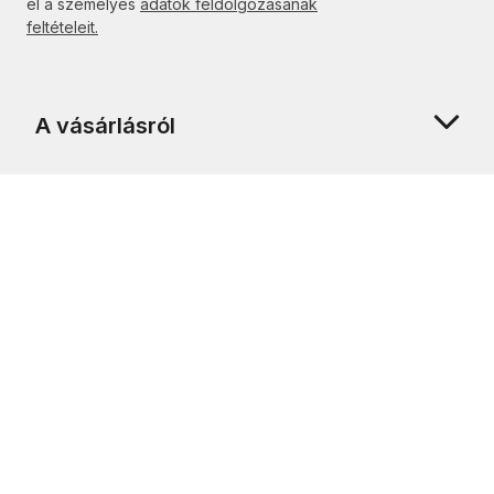
el a személyes
adatok feldolgozásának
feltételeit.
A vásárlásról
Rólunk
Ügyfélszolgálat