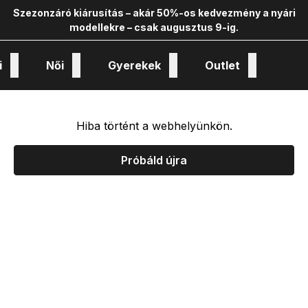
Szezonzáró kiárusítás – akár 50%-os kedvezmény a nyári
modellekre – csak augusztus 9-ig.
i
Női
Gyerekek
Outlet
nológiák és kollekciók
Hiba történt a webhelyünkön.
Próbáld újra