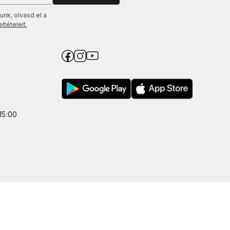
unk, olvasd el a
tételeit.
15:00