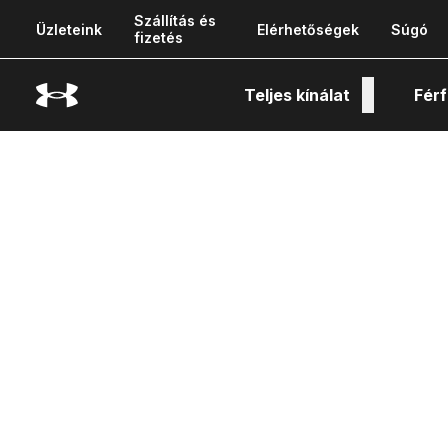
Szállítás és
Üzleteink
Elérhetőségek
Súgó
fizetés
Teljes kínálat
Férf
Tech