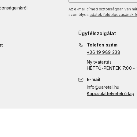
jdonságainkról
Az e-mail címed biztonságban van nál
személyes
adatok feldolgozásának fel
Ügyfélszolgálat
Telefon szám
at
+36 19 989 238
Nyitvatartás
HÉTFŐ
-
PÉNTEK
7:00 - 
E-mail
info@uaretail.hu
Kapcsolatfelvételi űrlap