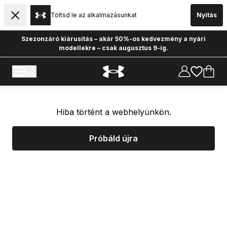
Töltsd le az alkalmazásunkat
Nyitás
Szezonzáró kiárusítás – akár 50%-os kedvezmény a nyári
modellekre – csak augusztus 9-ig.
Hiba történt a webhelyünkön.
Próbáld újra