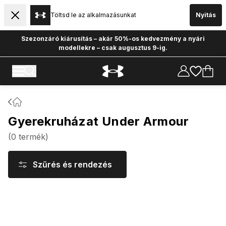
Töltsd le az alkalmazásunkat
Nyitás
Szezonzáró kiárusítás – akár 50%-os kedvezmény a nyári
modellekre – csak augusztus 9-ig.
Gyerekruházat Under Armour
(
0
termék
)
Szűrés és rendezés
Termékek