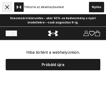
Töltsd le az alkalmazásunkat
Nyitás
Szezonzáró kiárusítás – akár 50%-os kedvezmény a nyári
modellekre – csak augusztus 9-ig.
Hiba történt a webhelyünkön.
Próbáld újra