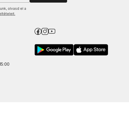
unk, olvasd el a
tételeit.
15:00