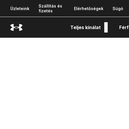
Szállítás és
Üzleteink
Elérhetőségek
Súgó
fizetés
Teljes kínálat
Férf
Tech