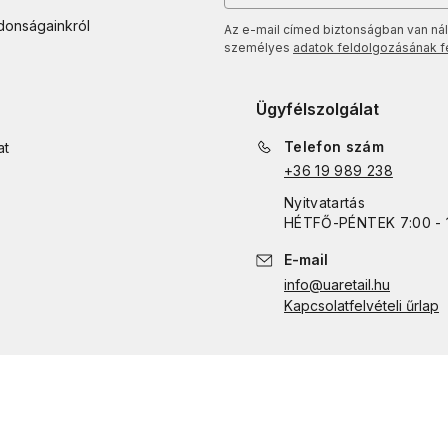
jdonságainkról
Az e-mail címed biztonságban van nál
személyes
adatok feldolgozásának fel
Ügyfélszolgálat
Telefon szám
at
+36 19 989 238
Nyitvatartás
HÉTFŐ
-
PÉNTEK
7:00 - 
E-mail
info@uaretail.hu
Kapcsolatfelvételi űrlap