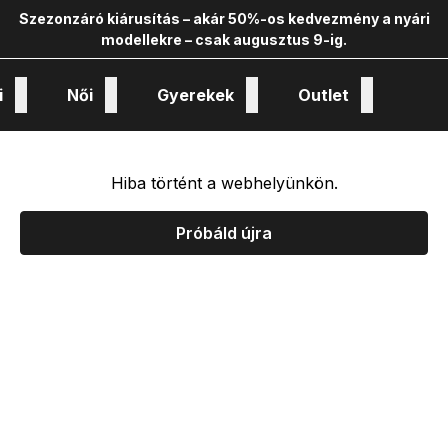
Szezonzáró kiárusítás – akár 50%-os kedvezmény a nyári
modellekre – csak augusztus 9-ig.
i
Női
Gyerekek
Outlet
nológiák és kollekciók
Hiba történt a webhelyünkön.
Próbáld újra