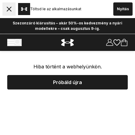
Töltsd le az alkalmazásunkat
Nyitás
Szezonzáró kiárusítás – akár 50%-os kedvezmény a nyári
modellekre – csak augusztus 9-ig.
Hiba történt a webhelyünkön.
Próbáld újra