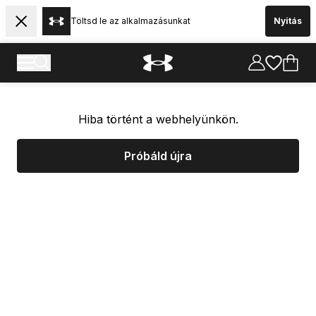
Töltsd le az alkalmazásunkat
Nyitás
Hiba történt a webhelyünkön.
Próbáld újra