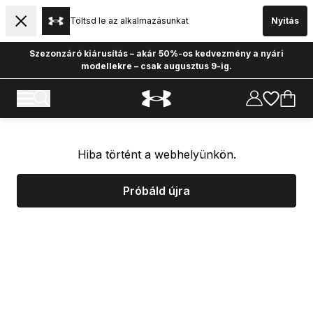
Töltsd le az alkalmazásunkat
Nyitás
Szezonzáró kiárusítás – akár 50%-os kedvezmény a nyári
modellekre – csak augusztus 9-ig.
Hiba történt a webhelyünkön.
Próbáld újra