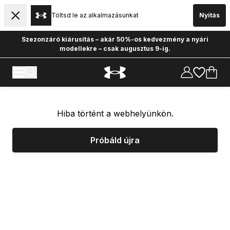
Töltsd le az alkalmazásunkat
Nyitás
Szezonzáró kiárusítás – akár 50%-os kedvezmény a nyári
modellekre – csak augusztus 9-ig.
Hiba történt a webhelyünkön.
Próbáld újra