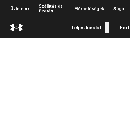
Szállítás és
Üzleteink
Elérhetőségek
Súgó
fizetés
Teljes kínálat
Férf
Tech