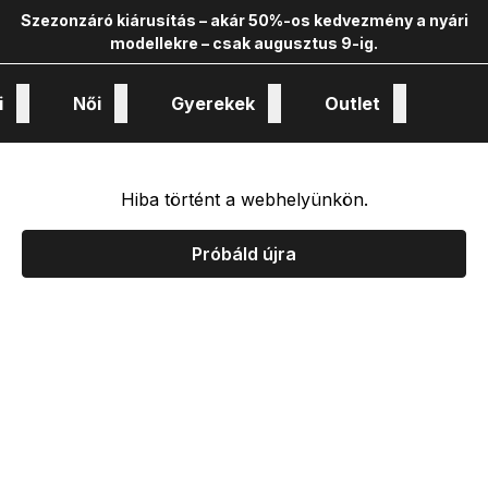
Szezonzáró kiárusítás – akár 50%-os kedvezmény a nyári
modellekre – csak augusztus 9-ig.
i
Női
Gyerekek
Outlet
nológiák és kollekciók
Hiba történt a webhelyünkön.
Próbáld újra