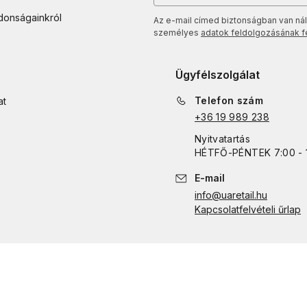
jdonságainkról
Az e-mail címed biztonságban van nál
személyes
adatok feldolgozásának fel
Ügyfélszolgálat
Telefon szám
at
+36 19 989 238
Nyitvatartás
HÉTFŐ
-
PÉNTEK
7:00 - 
E-mail
info@uaretail.hu
Kapcsolatfelvételi űrlap