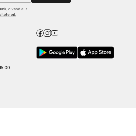
unk, olvasd el a
tételeit.
15:00