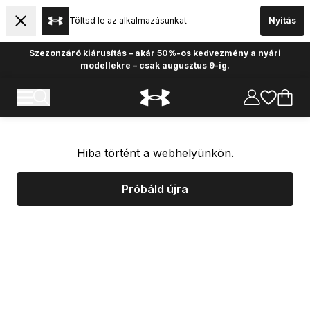
Töltsd le az alkalmazásunkat
Nyitás
Szezonzáró kiárusítás – akár 50%-os kedvezmény a nyári
modellekre – csak augusztus 9-ig.
Hiba történt a webhelyünkön.
Próbáld újra