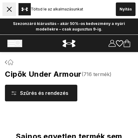
Töltsd le az alkalmazásunkat
Nyitás
Szezonzáró kiárusítás – akár 50%-os kedvezmény a nyári
modellekre – csak augusztus 9-ig.
Cipők Under Armour
(
716
termék
)
Szűrés és rendezés
Termékek
Sajnos egyetlen termék sem