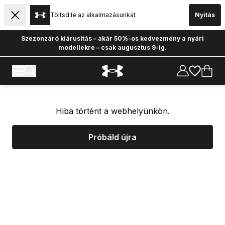
Töltsd le az alkalmazásunkat
Nyitás
Szezonzáró kiárusítás – akár 50%-os kedvezmény a nyári
modellekre – csak augusztus 9-ig.
Hiba történt a webhelyünkön.
Próbáld újra