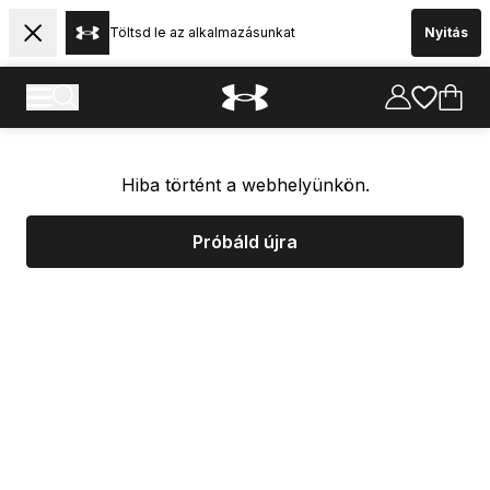
Töltsd le az alkalmazásunkat
Nyitás
Hiba történt a webhelyünkön.
Próbáld újra