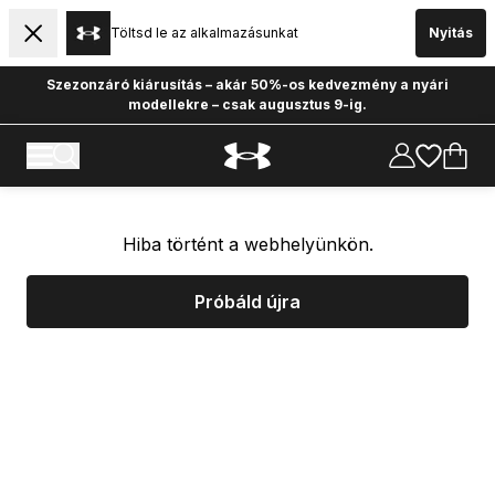
Töltsd le az alkalmazásunkat
Nyitás
Szezonzáró kiárusítás – akár 50%-os kedvezmény a nyári
modellekre – csak augusztus 9-ig.
Hiba történt a webhelyünkön.
Próbáld újra