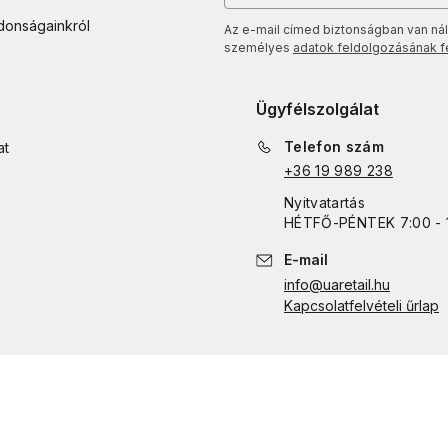
jdonságainkról
Az e-mail címed biztonságban van nál
személyes
adatok feldolgozásának fel
Ügyfélszolgálat
Telefon szám
at
+36 19 989 238
Nyitvatartás
HÉTFŐ
-
PÉNTEK
7:00 - 
E-mail
info@uaretail.hu
Kapcsolatfelvételi űrlap