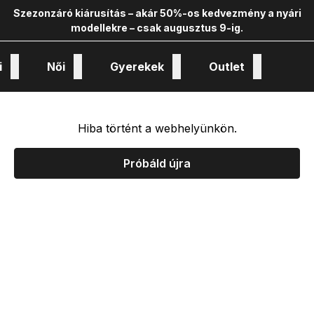
Szezonzáró kiárusítás – akár 50%-os kedvezmény a nyári
modellekre – csak augusztus 9-ig.
i
Női
Gyerekek
Outlet
nológiák és kollekciók
Hiba történt a webhelyünkön.
Próbáld újra