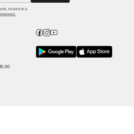
unk, olvasd el a
tételeit.
15:00