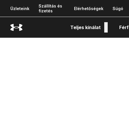
Szállítás és
Üzleteink
Elérhetőségek
Súgó
fizetés
Teljes kínálat
Férf
Tech