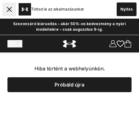
Töltsd le az alkalmazásunkat
Nyitás
Szezonzáró kiárusítás – akár 50%-os kedvezmény a nyári
modellekre – csak augusztus 9-ig.
Hiba történt a webhelyünkön.
Próbáld újra