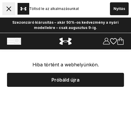
Töltsd le az alkalmazásunkat
Nyitás
Szezonzáró kiárusítás – akár 50%-os kedvezmény a nyári
modellekre – csak augusztus 9-ig.
Hiba történt a webhelyünkön.
Próbáld újra