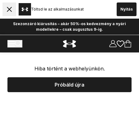
Töltsd le az alkalmazásunkat
Nyitás
Szezonzáró kiárusítás – akár 50%-os kedvezmény a nyári
modellekre – csak augusztus 9-ig.
Hiba történt a webhelyünkön.
Próbáld újra