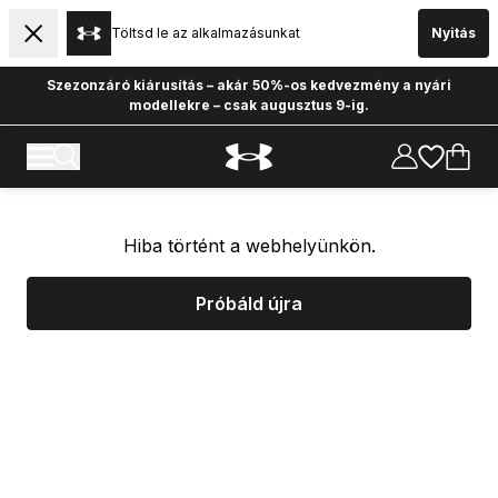
Töltsd le az alkalmazásunkat
Nyitás
Szezonzáró kiárusítás – akár 50%-os kedvezmény a nyári
modellekre – csak augusztus 9-ig.
Hiba történt a webhelyünkön.
Próbáld újra