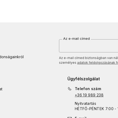
Az e-mail címed
jdonságainkról
Az e-mail címed biztonságban van nál
személyes
adatok feldolgozásának fel
Ügyfélszolgálat
Telefon szám
at
+36 19 989 238
Nyitvatartás
HÉTFŐ
-
PÉNTEK
7:00 - 