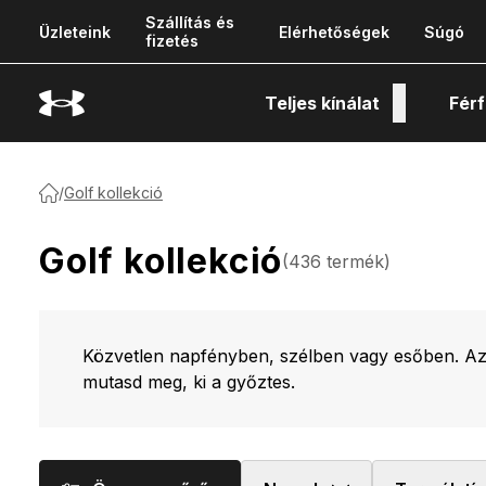
Szállítás és
Üzleteink
Elérhetőségek
Súgó
fizetés
Teljes kínálat
Férf
Tech
/
Golf kollekció
Golf kollekció
(
436
termék
)
Közvetlen napfényben, szélben vagy esőben. Az 
mutasd meg, ki a győztes.