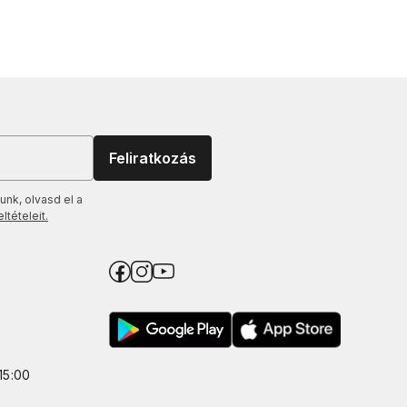
Feliratkozás
unk, olvasd el a
tételeit.
15:00