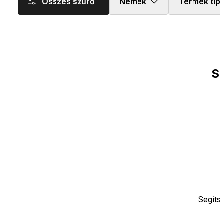
Összes szűrő
Nemek
Termék tí
Termékek
S
Segít