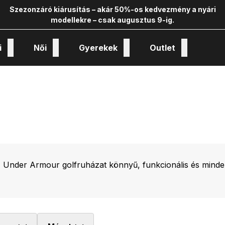
Szezonzáró kiárusítás – akár 50%-os kedvezmény a nyári
modellekre – csak augusztus 9-ig.
i
Női
Gyerekek
Outlet
nológiák és kollekciók
Under Armour golfruházat könnyű, funkcionális és minden h