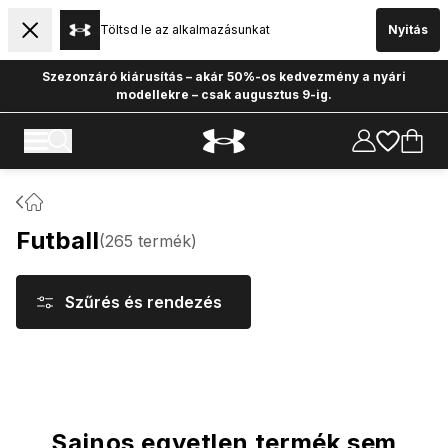
Töltsd le az alkalmazásunkat
Nyitás
Szezonzáró kiárusítás – akár 50%-os kedvezmény a nyári
modellekre – csak augusztus 9-ig.
Futball
(
265
termék
)
Szűrés és rendezés
Termékek
Sajnos egyetlen termék sem